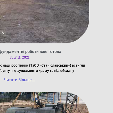
 фундаментні роботи вже готова
July 11, 2021
ас наші робітники (ТзОВ «Станіславський») встигли
ґрунту під фундаменти храму та під обсадну
Читати більше...