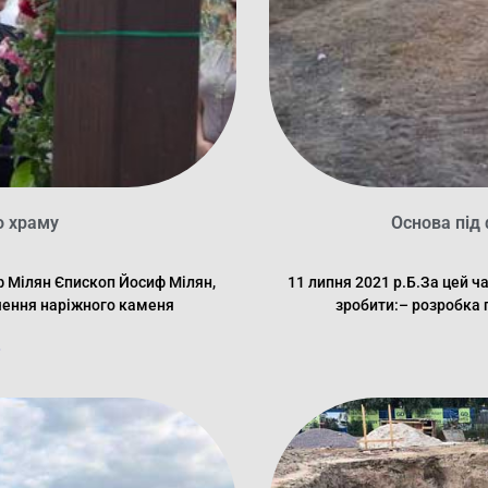
о храму
Основа під
ф Мілян Єпископ Йосиф Мілян,
11 липня 2021 р.Б.За цей ч
ячення наріжного каменя
зробити:– розробка 
.