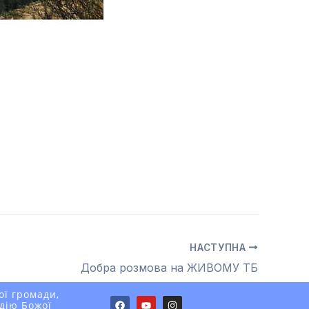
НАСТУПНА
Добра розмова на ЖИВОМУ ТБ
ої громади,
F
Y
I
 дію Божої