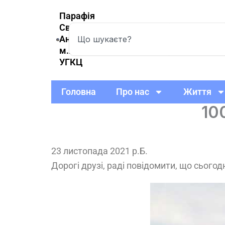
Skip
Парафія
to
Святої
Search
content
Анни
м.Вишневе
УГКЦ
Головна
Про нас
Життя
10
23 листопада 2021 р.Б.
Дорогі друзі, раді повідомити, що сьогод