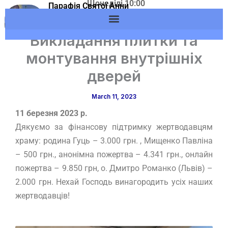
Щонеділі 10:00
Skip
Парафія Святої Анни
Адреса: м.Вишневе,
м.Вишневе УГКЦ
to
вул. Європейська, 53
content
Викладання плитки та
монтування внутрішніх
дверей
March 11, 2023
11 березня 2023 р.
Дякуємо за фінансову підтримку жертводавцям
храму: родина Гуць – 3.000 грн. , Мищенко Павліна
– 500 грн., анонімна пожертва – 4.341 грн., онлайн
пожертва – 9.850 грн, о. Дмитро Романко (Львів) –
2.000 грн. Нехай Господь винагородить усіх наших
жертводавців!