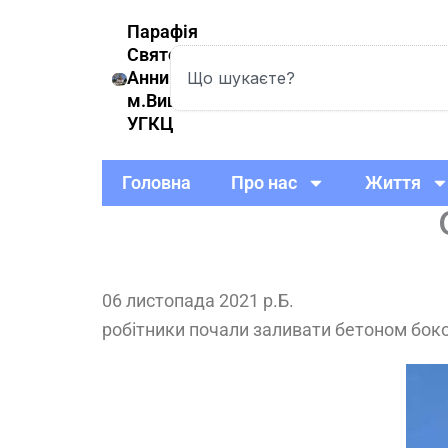
Skip
Парафія
to
Святої
Search
content
Анни
м.Вишневе
УГКЦ
Головна
Про нас
Життя
06 листопада 2021 р.Б.
робітники почали заливати бетоном боков