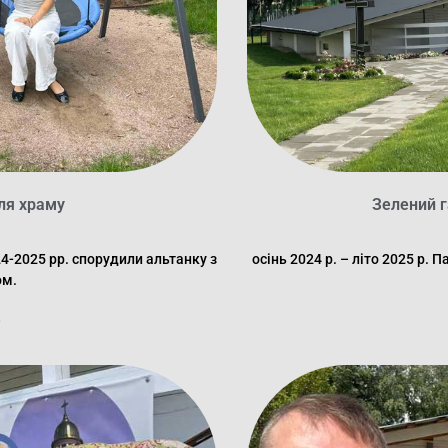
іля храму
Зелений г
24-2025 рр. спорудили альтанку з
осінь 2024 р. – літо 2025 р.
ом.
.