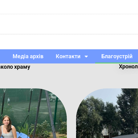
Медіа архів
Контакти
Благоустрій
Хронол
вколо храму