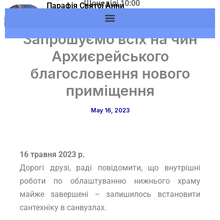
Щонеділі 10:00
Skip
Парафія Святої Анни
Адреса: м.Вишневе,
м.Вишневе УГКЦ
to
вул. Європейська, 53
content
Запрошуємо всіх на чин
Архиєрейського
благословення нового
приміщення
May 16, 2023
16 травня 2023 р.
Дорогі друзі, раді повідомити, що внутрішні
роботи по облаштуванню нижнього храму
майже завершені – залишилось встановити
сантехніку в санвузлах.