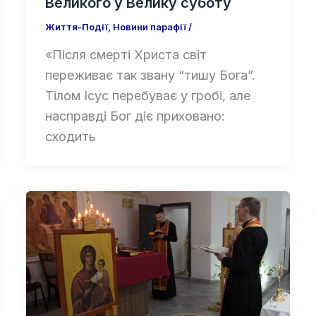
Великого у Велику суботу
Життя-Події
,
Новини парафії
/
«Після смерті Христа світ
переживає так звану “тишу Бога”.
Тілом Ісус перебуває у гробі, але
насправді Бог діє приховано:
сходить