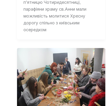
п’ятницю Чотиридесятниці,
парафіяни храму св.Анни мали
можливість молитися Хресну
дорогу спільно з київським
осередком