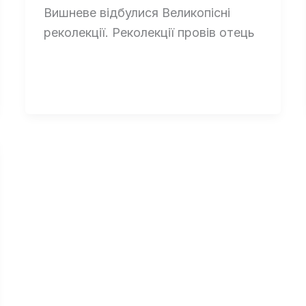
Вишневе відбулися Великопісні
реколекції. Реколекції провів отець