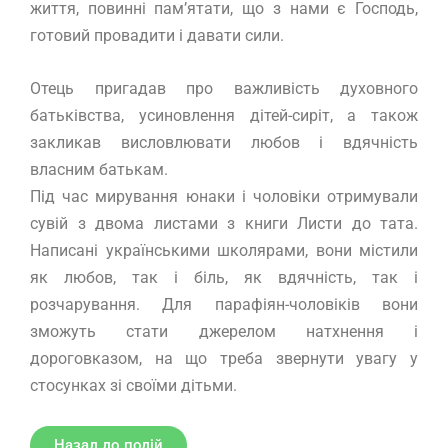
життя, повинні пам’ятати, що з нами є Господь,
готовий провадити і давати сили.
Отець пригадав про важливість духовного
батьківства, усиновлення дітей-сиріт, а також
закликав висловлювати любов і вдячність
власним батькам.
Під час мирування юнаки і чоловіки отримували
сувій з двома листами з книги Листи до тата.
Написані українськими школярами, вони містили
як любов, так і біль, як вдячність, так і
розчарування. Для парафіян-чоловіків вони
зможуть стати джерелом натхнення і
дороговказом, на що треба звернути увагу у
стосунках зі своїми дітьми.
Назад до подій