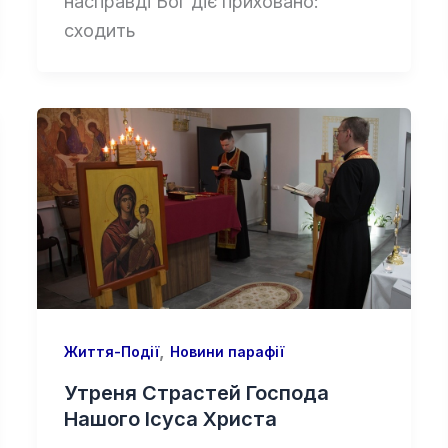
насправді Бог діє приховано:
сходить
,
Життя-Події
Новини парафії
Утреня Страстей Господа
Нашого Ісуса Христа