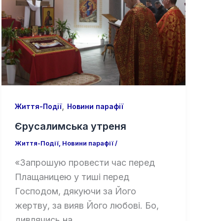
,
Життя-Події
Новини парафії
Єрусалимська утреня
Життя-Події
,
Новини парафії
/
«Запрошую провести час перед
Плащаницею у тиші перед
Господом, дякуючи за Його
жертву, за вияв Його любові. Бо,
дивлячись на