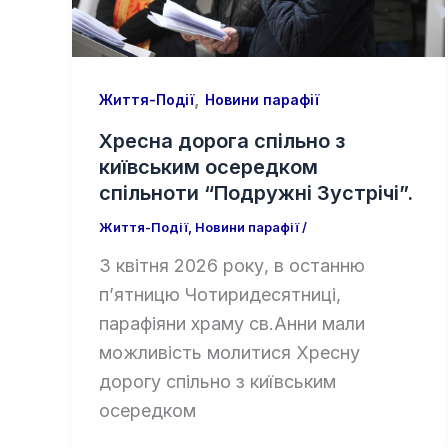
,
Життя-Події
Новини парафії
Хресна дорога спільно з
київським осередком
спільноти “Подружні Зустрічі”.
Життя-Події
,
Новини парафії
/
3 квітня 2026 року, в останню
п’ятницю Чотиридесятниці,
парафіяни храму св.Анни мали
можливість молитися Хресну
дорогу спільно з київським
осередком