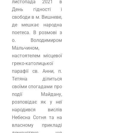
листопада 2021 в
День гідності і
свободи в м. Вишневе,
де мешкає народна
поетеса. В розмові з
о. Володимиром
Мальчином,
настоятелем місцевої
греко-католицької
парафії св. Анни, п.
Тетяна ділиться
своїми спогадами про
події Майдану,
розповідає як у неї
народився вислів
Небесна Сотня та на
власному прикладі
демонструє, що