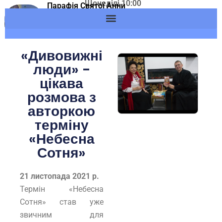
Щонеділі 10:00
Skip
Парафія Святої Анни
Адреса: м.Вишневе,
м.Вишневе УГКЦ
to
вул. Європейська, 53
content
November 21, 2021
«Дивовижні
люди» -
цікава
розмова з
авторкою
терміну
«Небесна
Сотня»
21 листопада 2021 р.
Термін «Небесна
Сотня» став уже
звичним для