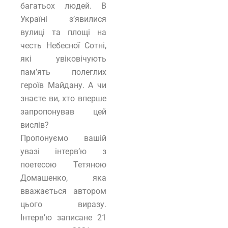
багатьох людей. В
Україні з’явилися
вулиці та площі на
честь Небесної Сотні,
які увіковічують
пам’ять полеглих
героїв Майдану. А чи
знаєте ви, хто вперше
запропонував цей
вислів?
Пропонуємо вашій
увазі інтерв’ю з
поетесою Тетяною
Домашенко, яка
вважається автором
цього виразу.
Інтерв’ю записане 21