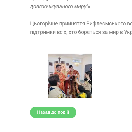
довгоочікуваного миру!
»
Цьогорічне прийняття Вифлеємського вог
підтримки всіх, хто бореться за мир в Укр
Назад до подій