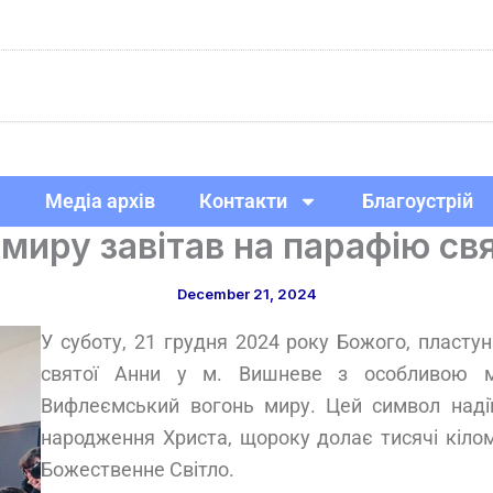
Медіа архів
Контакти
Благоустрій
миру завітав на парафію св
December 21, 2024
У суботу, 21 грудня 2024 року Божого, пластун
святої Анни у м. Вишневе з особливою м
Вифлеємський вогонь миру. Цей символ надії, 
народження Христа, щороку долає тисячі кілом
Божественне Світло.