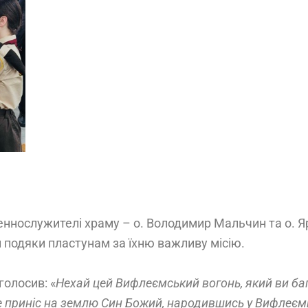
щеннослужителі храму – о. Володимир Мальчин та о.
подяки пластунам за їхню важливу місію.
голосив: «
Нехай цей Вифлеємський вогонь, який ви бага
 приніс на землю Син Божий, народившись у Вифлеємі. 