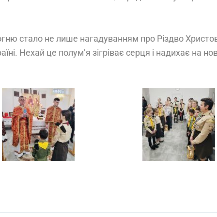
ню стало не лише нагадуванням про Різдво Христове,
аїні. Нехай це полум’я зігріває серця і надихає на нов