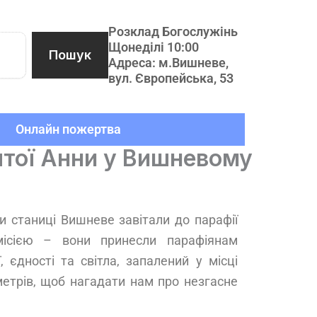
Розклад Богослужінь
Щонеділі 10:00
Пошук
Адреса: м.Вишневе,
вул. Європейська, 53
Онлайн пожертва
ятої Анни у Вишневому
и станиці Вишневе завітали до парафії
ісією – вони принесли парафіянам
єдності та світла, запалений у місці
етрів, щоб нагадати нам про незгасне