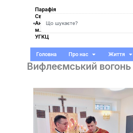
Skip
Парафія
to
Святої
Search
content
Анни
м.Вишневе
УГКЦ
Головна
Про нас
Життя
Вифлеємський вогонь 