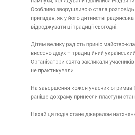
пампухи, колядували і ділилися Різдвяни
Особливо зворушливою стала розповідь п
пригадав, як у його дитинстві радянська
відроджувати ці традиції сьогодні.
Дітям велику радість приніс майстер-клас
внесено дідух – традиційний український
Організатори свята закликали учасників 
не практикували.
На завершення кожен учасник отримав Р
раніше до храму принесли пластуни стан
Нехай ця подія стане джерелом натхнення