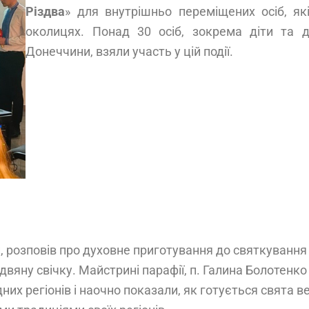
Різдва
» для внутрішньо переміщених осіб, я
околицях. Понад 30 осіб, зокрема діти та 
Донеччини, взяли участь у цій події.
 розповів про духовне приготування до святкування 
здвяну свічку. Майстрині парафії, п. Галина Болотенк
их регіонів і наочно показали, як готується свята в