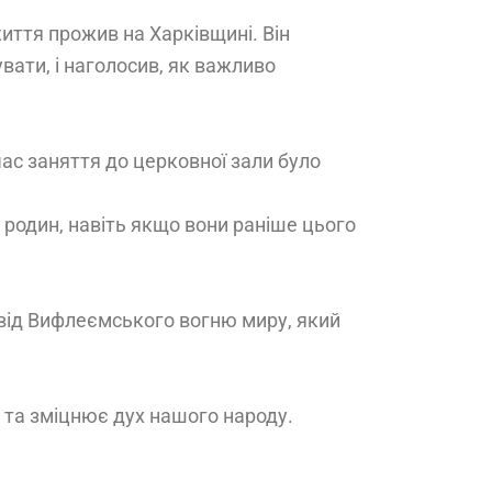
иття прожив на Харківщині. Він
вати, і наголосив, як важливо
час заняття до церковної зали було
х родин, навіть якщо вони раніше цього
від Вифлеємського вогню миру, який
о та зміцнює дух нашого народу.