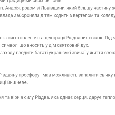
ми традиціями своїх регіонів.
. Андрія, родом зі Львівщини, який більшу частину ж
 влада забороняла дітям ходити з вертепом та коляду
 із виготовлення та декорації Різдвяних свічок. Під 
 символ, що вносить у дім святковий дух.
заходу вводити багаті українські звичаї у життя свої
іздвяну просфору і мав можливість запалити свічку 
иці Вишневе.
 та віри в силу Різдва, яка єднає серця, дарує тепл