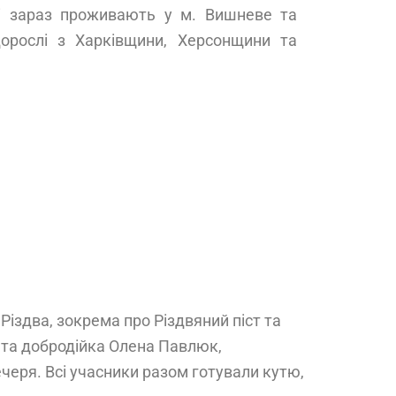
кі зараз проживають у м. Вишневе та
дорослі з Харківщини, Херсонщини та
Різдва, зокрема про Різдвяний піст та
о та добродійка Олена Павлюк,
ечеря. Всі учасники разом готували кутю,