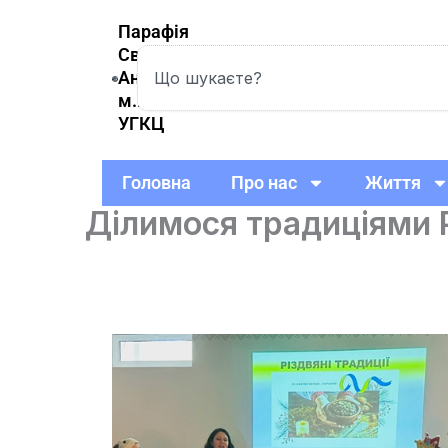
Skip
Парафія
to
Святої
Search
content
Анни
м.Вишневе
УГКЦ
Головна
Про нас
Життя
Ділимося традиціями 