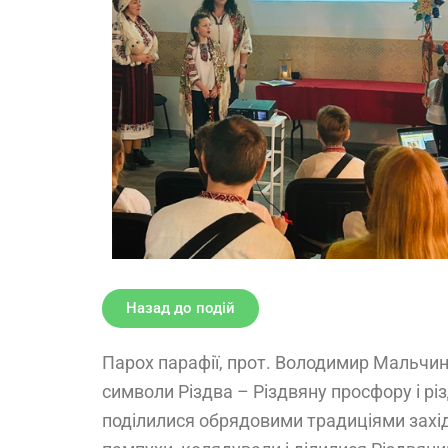
Назад до подій
Парох парафії, прот. Володимир Мальчин,
символи Різдва – Різдвяну просфору і рі
поділилися обрядовими традиціями західн