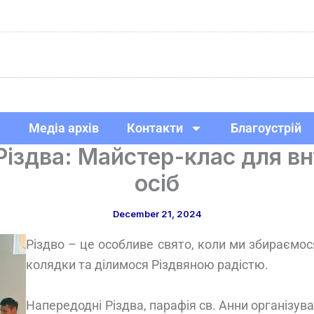
Медіа архів
Контакти
Благоустрій
Різдва: Майстер-клас для в
осіб
December 21, 2024
Різдво – це особливе свято, коли ми збираємос
колядки та ділимося Різдвяною радістю.
Напередодні Різдва, парафія св. Анни організув