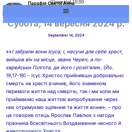
Щонеділі 10:00
Skip
Парафія Святої Анни
Адреса: м.Вишневе,
м.Вишневе УГКЦ
to
вул. Європейська, 53
content
Субота, 14 вересня 2024 р.
September 14, 2024
««
І забрали вони Ісуса; і, несучи для себе хрест,
вийшов він на місце, зване Череп, а по-
єврейськи Голгота, де його і розіп’яли
», (Йо.
19,17-18) – Ісус Христос прийнявши добровільно
смерть на хресті вчинив, його знаменом
перемоги життя над смертю, так і ми коли ми
приймаємо наші життєві випробування через
них отримуємо зцілення та життя вічне», – про
це говорив отець Ярослав Павлюк з нагоди
празника Всесвітнього Воздвиження чесного й
животворного Хреста.