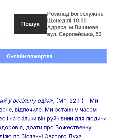
Розклад Богослужінь
Щонеділі 10:00
Пошук
Адреса: м.Вишневе,
вул. Європейська, 53
Онлайн пожертва
ий у весільну одіж
», (Мт. 22,11) – Ми
оване, відпочиле. Ми останнім часом
 і на скільки він руйнівний для людини.
здоров’я, дбати про Божественну
ділю по Зісланні Святого Духа.