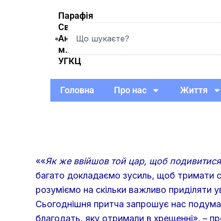
Skip
Парафія
to
Святої
Search
content
Анни
м.Вишневе
УГКЦ
Головна
Про нас
Життя
««
Як же ввійшов той цар, щоб подивитися 
багато докладаємо зусиль, щоб тримати сво
розуміємо на скільки важливо приділяти ув
Сьогоднішня притча запрошує нас подумат
благодать, яку отримали в хрещенні», – п