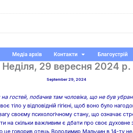
Медіа архів
Контакти
Благоустрій
Неділя, 29 вересня 2024 р.
September 29, 2024
на гостей, побачив там чоловіка, що не був убран
є тіло у відповідній гігієні, щоб воно було нагод
агу своєму психологічному стану, що означає стрес
и на скільки важливим є дбати про своє духовне 
ро це говорив отець Володимир Мальчин в 14-ту не