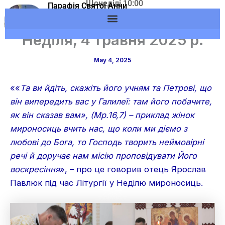
Щонеділі 10:00
Skip
Парафія Святої Анни
Адреса: м.Вишневе,
м.Вишневе УГКЦ
to
вул. Європейська, 53
content
Неділя, 4 травня 2025 р.
May 4, 2025
««
Та ви йдіть, скажіть його учням та Петрові, що
він випередить вас у Галилеї: там його побачите,
як він сказав вам», (Мр.16,7) – приклад жінок
мироносиць вчить нас, що коли ми діємо з
любові до Бога, то Господь творить неймовірні
речі й доручає нам місію проповідувати Його
воскресіння
», – про це говорив отець Ярослав
Павлюк під час Літургії у Неділю мироносиць.