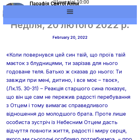
Щонеділі 10:00
Skip
Парафія Святої Анни
Адреса: м.Вишневе,
м.Вишневе УГКЦ
to
вул. Європейська, 53
content
Неділя, 20 лютого 2022 р.
February 20, 2022
«Коли повернувся цей син твій, що проїв твій
маєток з блудницями, ти зарізав для нього
годоване теля. Батько ж сказав до нього: Ти
завжди при мені, дитино, і все моє – твоє»,
(Лк.15. 30-31) – Реакція старшого сина показує,
що він ще сам не пережив радості перебування
з Отцем і тому вимагає справедливого
відношення до молодшого брата. Проте лише
особиста зустріч із Небесним Отцем дасть
відчуття повноти життя, радості і миру серця,
якого ми сьогодні особливо потребуємо», – про