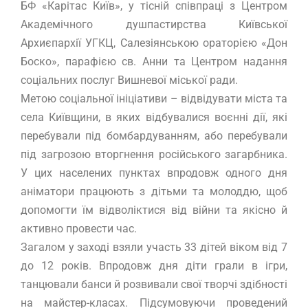
БФ «Карітас Київ», у тісній співпраці з Центром
Академічного душпастирства Київської
Архиєпархії УГКЦ, Салезіянською ораторією «Дон
Боско», парафією св. Анни та Центром надання
соціальних послуг Вишневої міської ради.
Метою соціальної ініціативи – відвідувати міста та
села Київщини, в яких відбувалися воєнні дії, які
перебували під бомбардуванням, або перебували
під загрозою вторгнення російського загарбника.
У цих населених пунктах впродовж одного дня
аніматори працюють з дітьми та молоддю, щоб
допомогти їм відволіктися від війни та якісно й
активно провести час.
Загалом у заході взяли участь 33 дітей віком від 7
до 12 років. Впродовж дня діти грали в ігри,
танцювали банси й розвивали свої творчі здібності
на майстер-класах. Підсумовуючи проведений