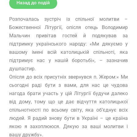
Назад до подій
Розпочалась зустріч із спільної молитви –
Божественної Літургії, опісля отець Володимир
Мальчин привітав гостей й подякував за
підтримку українського народу: «Ми дякуємо у
вашому імені всій католицькій спільноті, яка
підтримує нас у нашій боротьбі», – зазначив
душпастир.
Опісля до всіх присутніх звернувся п. Жером:« Ми
сьогодні раді бути з вами, для нас це чудова
нагода брати участь у цій Літургії будучи далеко
від дому, тому що це дає відчуття католицької
спільнотності по всьому світу, яка об’єднує всіх
людей. Я радий знову бути в Україні – це країна
якою я захоплююся. Дякую за ваші молитви і
вашу дружбу».