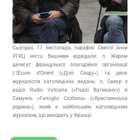
Сьогодні, 17 листопада, парафію Святої Анни
УГКЦ міста Вишневе відвідали: п. Жером
делегат французької благодійної організації
L’Œuvre d’Orient («Діло Сходу») та двоє
журналістів католицьких видань: п. Савєр з
радіо Radio Vaticana («Радіо Ватикану») й
Самуель «Famiglia Cristiana» («Християнська
родина»), який є найбільшим католицьким
журналом, що виходить у Франції.