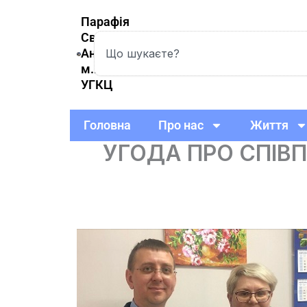
Skip
Парафія
to
Святої
Search
content
Анни
м.Вишневе
УГКЦ
Головна
Про нас
Життя
УГОДА ПРО СПІВ