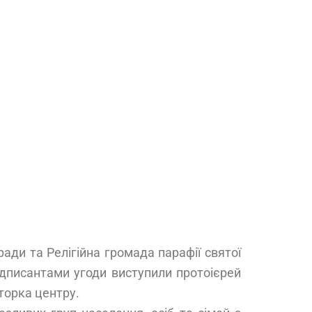
ади та Релігійна громада парафії святої
ідписантами угоди виступили протоієрей
торка центру.