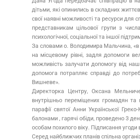
Дана Угода передбачає співпрацю в над
дітьми, які опинились в складних життє
свої наявні можливості та ресурси для 
представникам цільової групи з числа
психологічної, соціальної та іншої підтри
За словами о. Володимира Мальчина, «в у
на місцевому рівні, задля допомоги ве
можливість залучати допомогу від наши
допомога потрапляє справді до потре
Вишневе».
Директорка Центру, Оксана Мельниче
внутрішньо переміщених громадян та м
парафії святої Анни Української Грек
балонами , гарячі обіди, проведено 3 де
особам похилого віку. Підписання угоди
Серед найближчих планів спільна органі