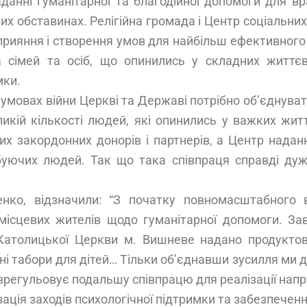
анні гуманітарної та благодійної допомоги для вра
вих обставинах. Релігійна громада і Центр соціальни
сприяння і створення умов для найбільш ефективног
 сімей та осіб, що опинились у складних життєв
мки.
мовах війни Церкві та Державі потрібно об’єднувати
ликій кількості людей, які опинились у важких ж
х закордонних донорів і партнерів, а Центр надан
буючих людей. Так що така співпраця справді дуж
нко, відзначили: “З початку повномасштабного 
ісцевих жителів щодо гуманітарної допомоги. За
о-Католицької Церкви м. Вишневе надано продуктов
нні табори для дітей… Тільки об’єднавши зусилля ми
 врегульовує подальшу співпрацю для реалізації нап
зація заходів психологічної підтримки та забезпечен