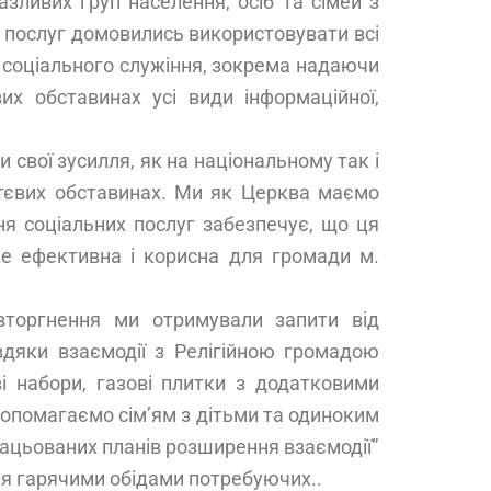
зливих груп населення, осіб та сімей з
х послуг домовились використовувати всі
о соціального служіння, зокрема надаючи
их обставинах усі види інформаційної,
 свої зусилля, як на національному так і
иттєвих обставинах. Ми як Церква маємо
ня соціальних послуг забезпечує, що ця
е ефективна і корисна для громади м.
вторгнення ми отримували запити від
вдяки взаємодії з Релігійною громадою
і набори, газові плитки з додатковими
 допомагаємо сім’ям з дітьми та одиноким
рацьованих планів розширення взаємодії”
ня гарячими обідами потребуючих..