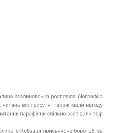
Галина Малиновська розповіла біографію
 читань всі присутні також мали нагоду
итаннь парафіяни спільно заспівали твір
еликого Кобзаря присвячена боротьбі за