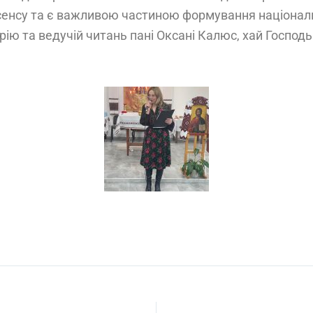
сенсу та є важливою частиною формування національ
ію та ведучій читань пані Оксані Калюс, хай Господ