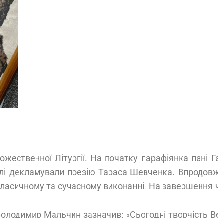
ожественної Літургії. На початку парафіянка пані 
слі декламували поезію Тараса Шевченка. Впродовж
 класичному та сучасному виконанні. На завершення ч
олодимир Мальчин зазначив: «Сьогодні творчість В