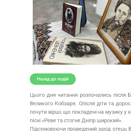
Назад до подій
Цього дня читання розпочались після Б
Великого Кобзаря. Опісля діти та доро
почути вірші, що покладені на музику у
пісні «Реве та стогне Дніпр широкий».
Підсумовуючи проведений захід отець В