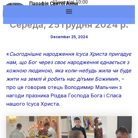
Щонеділі 10:00
Skip
Парафія Святої Анни
Адреса: м.Вишневе,
м.Вишневе УГКЦ
to
вул. Європейська, 53
content
Середа, 25 грудня 2024 р.
December 25, 2024
«
Сьогоднішнє народження Ісуса Христа пригадує
нам, що Бог через своє народження єднається з
кожною людиною, яка коли-небудь жила чи буде
жити на землі й робить нас дітьми Божими
», –
про це говорив отець Володимир Мальчин з
нагоди празника Різдва Господа Бога і Спаса
нашого Ісуса Христа.