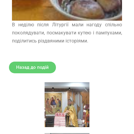
В неділю після Літургії мали нагоду спільно
поколядувати, посмакувати кутею і пампухами,
поділитись різдвяними історіями.
Назад до подій