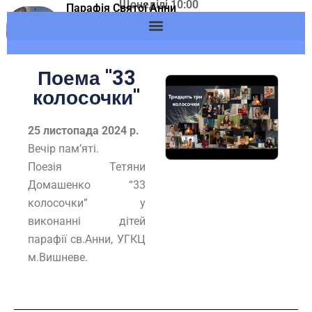
Щонеділі 10:00
Skip
Парафія Святої Анни
Адреса: м.Вишневе,
м.Вишневе УГКЦ
to
вул. Європейська, 53
content
November 25, 2024
Поема "33
колосочки"
25 листопада 2024 р.
Вечір пам’яті.
Поезія Тетяни
Домашенко “33
колосочки” у
виконанні дітей
парафії св.Анни, УГКЦ
м.Вишневе.