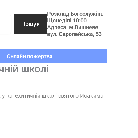
Розклад Богослужінь
Щонеділі 10:00
Пошук
Адреса: м.Вишневе,
вул. Європейська, 53
Онлайн пожертва
чній школі
к у катехитичній школі святого Йоакима