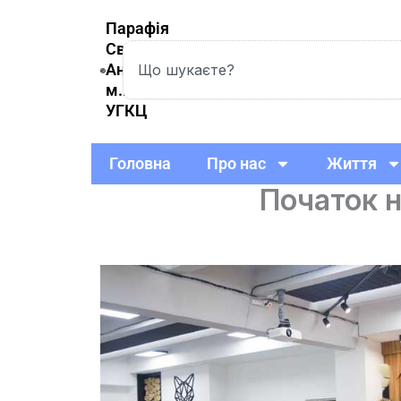
Skip
Парафія
to
Святої
Search
content
Анни
м.Вишневе
УГКЦ
Головна
Про нас
Життя
Початок н