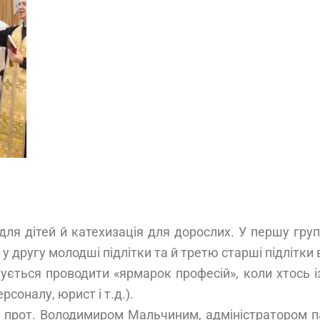
 для дітей й катехизація для дорослих. У першу груп
у другу молодші підлітки та й третю старші підлітки в
нується проводити «ярмарок професій», коли хтось і
соналу, юрист і т.д.).
 прот. Володимиром Мальчиним, адміністратором п