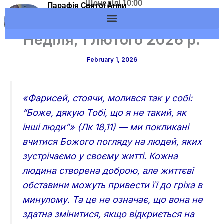
Щонеділі 10:00
Skip
Парафія Святої Анни
Адреса: м.Вишневе,
м.Вишневе УГКЦ
to
вул. Європейська, 53
content
Неділя, 1 лютого 2026 р.
February 1, 2026
«Фарисей, стоячи, молився так у собі:
“Боже, дякую Тобі, що я не такий, як
інші люди”» (Лк 18,11) — ми покликані
вчитися Божого погляду на людей, яких
зустрічаємо у своєму житті. Кожна
людина створена доброю, але життєві
обставини можуть привести її до гріха в
минулому. Та це не означає, що вона не
здатна змінитися, якщо відкриється на