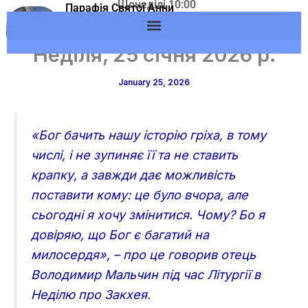
Щонеділі 10:00
Skip
Парафія Святої Анни
Адреса: м.Вишневе,
м.Вишневе УГКЦ
to
вул. Європейська, 53
content
Неділя, 25 січня 2026 р.
January 25, 2026
«Бог бачить нашу історію гріха, в тому
числі, і не зупиняє її та не ставить
крапку, а завжди дає можливість
поставити кому: це було вчора, але
сьогодні я хочу змінитися. Чому? Бо я
довіряю, що Бог є багатий на
милосердя», – про це говорив отець
Володимир Мальчин під час Літургії в
Неділю про Закхея.