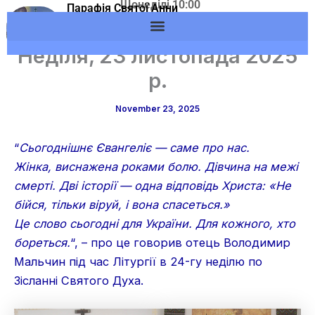
Щонеділі 10:00
Skip
Парафія Святої Анни
Адреса: м.Вишневе,
м.Вишневе УГКЦ
to
вул. Європейська, 53
content
Неділя, 23 листопада 2025
р.
November 23, 2025
“
Сьогоднішнє Євангеліє — саме про нас.
Жінка, виснажена роками болю. Дівчина на межі
смерті. Дві історії — одна відповідь Христа: «Не
бійся, тільки віруй, і вона спасеться.»
Це слово сьогодні для України. Для кожного, хто
бореться.
“, – про це говорив отець Володимир
Мальчин під час Літургії в 24-гу неділю по
Зісланні Святого Духа.