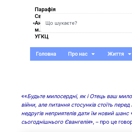
Skip
Парафія
to
Святої
Search
content
Анни
м.Вишневе
УГКЦ
Головна
Про нас
Життя
««
Будьте милосердні, як і Отець ваш мил
війни, але питання стосунків стоїть перед
недругів неприятелів дати їм новий шанс 
сьогоднішнього Євангелія
», – про це гов