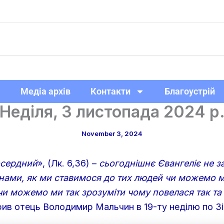
Медіа архів
Контакти
Благоустрій
Неділя, 3 листопада 2024 р
November 3, 2024
осердний
», (Лк. 6,36) –
сьогоднішнє Євангеліє не з
 нами, як ми ставимося до тих людей чи можемо ми
чи можемо ми так зрозуміти чому повелася так та 
орив отець Володимир Мальчин в 19-ту неділю по Зі