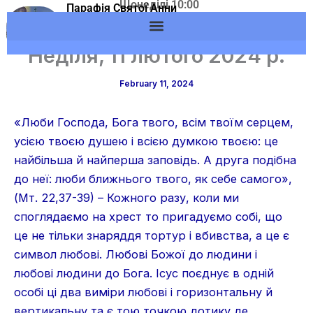
Щонеділі 10:00
Skip
Парафія Святої Анни
Адреса: м.Вишневе,
м.Вишневе УГКЦ
to
вул. Європейська, 53
content
Неділя, 11 лютого 2024 р.
February 11, 2024
«Люби Господа, Бога твого, всім твоїм серцем,
усією твоєю душею і всією думкою твоєю: це
найбільша й найперша заповідь. А друга подібна
до неї: люби ближнього твого, як себе самого»,
(Мт. 22,37-39) – Кожного разу, коли ми
споглядаємо на хрест то пригадуємо собі, що
це не тільки знаряддя тортур і вбивства, а це є
символ любові. Любові Божої до людини і
любові людини до Бога. Ісус поєднує в одній
особі ці два виміри любові і горизонтальну й
вертикальну та є тою точкою дотику де