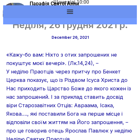
Щонеділі 10:00
Skip
Парафія Святої Анни
Адреса: м.Вишневе,
м.Вишневе УГКЦ
to
вул. Європейська, 53
content
Неділя, 26 грудня 2021 р.
December 26, 2021
«Кажу-бо вам: Ніхто з отих запрошених не
покуштує моєї вечері». (Лк.14,24), –
У неділю Праотців через притчу про Бенкет
Церква показує, що із Різдвом Ісуса Христа до
Нас приходить Царство Боже до якого кожен із
нас запрошений. І за приклад ставить досвід
віри Старозавітних Отців: Авраама, Ісака,
Якова…., які поставили Бога на перше місце і
відповіли своїм життям на Його запрошення, –
про це говорив отець Ярослав Павлюк у неділю
Неділю Святих Праотців.