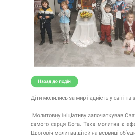
Назад до подій
Діти молились за мир і єдність у світі та
Молитовну ініціативу започаткував Свя
самого серця Бога. Така молитва є ефек
Цьогоріч молитва дітей на вервиці об’єдна