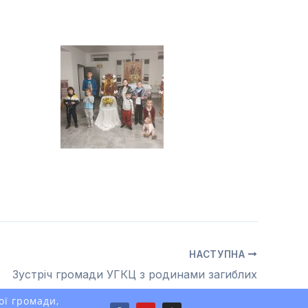
НАСТУПНА
Зустріч громади УГКЦ з родинами загиблих
ої громади,
F
Y
I