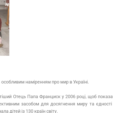
 з особливим наміренням про мир в Україні.
тіший Отець Папа Франциск у 2006 році, щоб показат
тивним засобом для досягнення миру та єдності в сі
ла дітей із 130 країн світу.