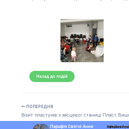
Назад до подій
ПОПЕРЕДНЯ
Візит пластунів з місцевої станиці Пласт Ви
Парафія Святої Анни
Радимо відв
Офіційний са
Київська Арх