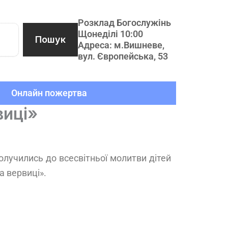
Розклад Богослужінь
Щонеділі 10:00
Пошук
Адреса: м.Вишневе,
вул. Європейська, 53
Онлайн пожертва
виці»
долучились до всесвітньої молитви дітей
а вервиці».