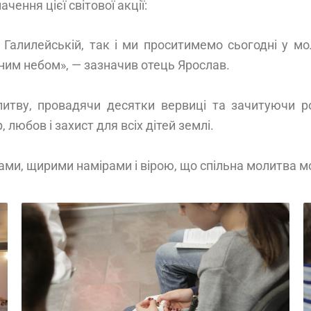
чення цієї світової акції:
алилейській, так і ми проситимемо сьогодні у моли
ним небом», — зазначив отець Ярослав.
литву, провадячи десятки вервиці та зачитуючи 
 любов і захист для всіх дітей землі.
ми, щирими намірами і вірою, що спільна молитва мо