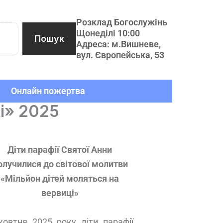
Розклад Богослужінь
Щонеділі 10:00
Пошук
Адреса: м.Вишневе,
вул. Європейська, 53
Онлайн пожертва
і» 2025
Діти парафії Святої Анни
олучилися до світової молитви
«Мільйон дітей моляться на
вервиці»
жовтня 2025 року діти парафії