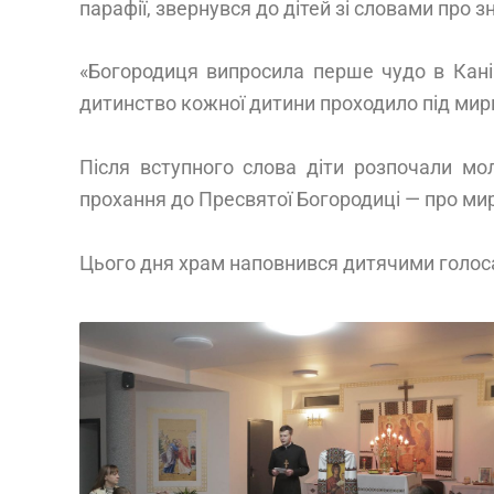
парафії, звернувся до дітей зі словами про зна
«Богородиця випросила перше чудо в Кані Г
дитинство кожної дитини проходило під мир
Після вступного слова діти розпочали мо
прохання до Пресвятої Богородиці — про мир,
Цього дня храм наповнився дитячими голоса