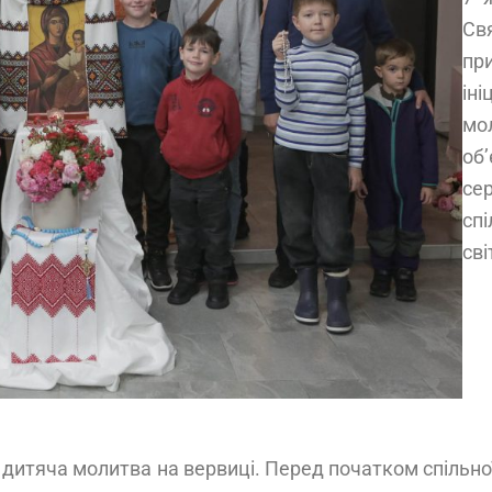
Св
пр
ін
мо
об
се
спі
світ
я дитяча молитва на вервиці. Перед початком спільн