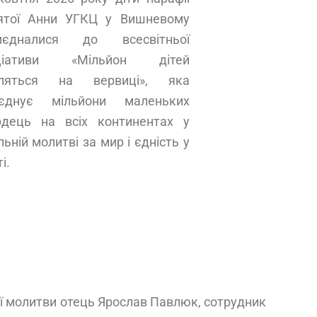
ятої Анни УГКЦ у Вишневому
иєдналися до всесвітньої
іціативи «Мільйон дітей
ляться на вервиці», яка
’єднує мільйони маленьких
рдець на всіх континентах у
льній молитві за мир і єдність у
і.
ої молитви отець Ярослав Павлюк, сотрудник