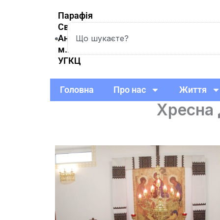
Skip
Парафія
to
Святої
Search
content
Анни
м.Вишневе
УГКЦ
Головна
Про нас
Життя
Хресна 