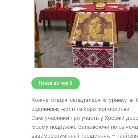
Назад до подій
Кожна стація складалася із уривку зі 
родинному житті та короткої молитви.
Самі учасники про участь у Хресній дор
моєму подружжі. Запалюючи по свічечці 
взаєморозуміння і прощення», – пані Ол