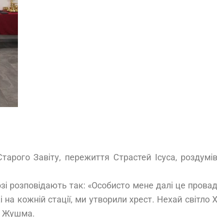
Старого Завіту, пережиття Страстей Ісуса, роздум
озі розповідають так: «Особисто мене далі це провад
на кожній стації, ми утворили хрест. Нехай світло
я Жушма.