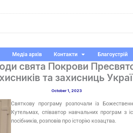
Медіа архів
Контакти
Благоустрій
годи свята Покрови Пресвято
хисників та захисниць Укра
October 1, 2023
Святкову програму розпочали із Божественної
Кутельмах, співавтор навчальних програм з іс
посібників, розповів про історію козацтва.