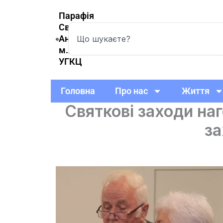
Skip
Парафія
to
Святої
Search
content
Анни
м.Вишневе
УГКЦ
Головна
Про нас
Життя
Святкові заходи на
за