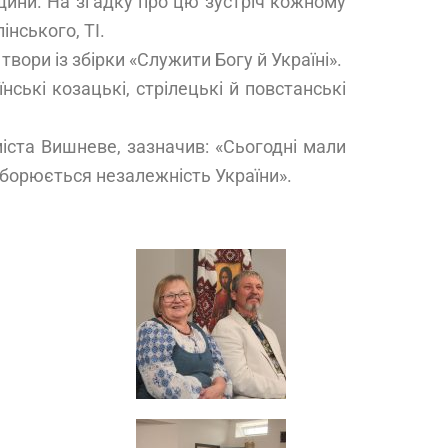
щини. На згадку про цю зустріч кожному
нського, ТІ.
вори із збірки «Служити Богу й Україні».
ські козацькі, стрілецькі й повстанські
іста Вишневе, зазначив: «Сьогодні мали
борюється незалежність України».