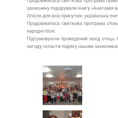
Продовжилась святкова програма привіт
захиснику подарували книгу «Анатомія во
Опісля для всіх присутніх, українська п
Продовжилась святкова програма спільно
народні пісні.
Підсумовуючи проведений захід отець Я
нагоду скласти подяку нашим захисника