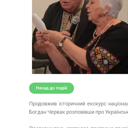
Назад до подій
Продовжив історичний екскурс націонал
Богдан Червак розповівши про Українську