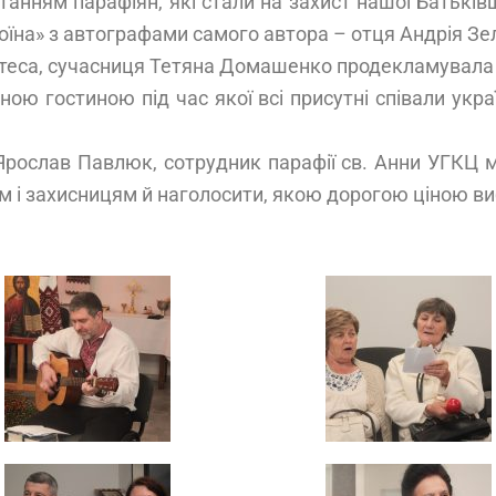
анням парафіян, які стали на захист нашої Батьків
їна» з автографами самого автора – отця Андрія Зелі
оетеса, сучасниця Тетяна Домашенко продекламувала т
ю гостиною під час якої всі присутні співали україн
рослав Павлюк, сотрудник парафії св. Анни УГКЦ м
м і захисницям й наголосити, якою дорогою ціною ви