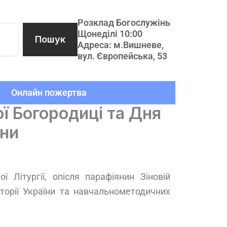
Розклад Богослужінь
Щонеділі 10:00
Пошук
Адреса: м.Вишневе,
вул. Європейська, 53
Онлайн пожертва
ї Богородиці та Дня
їни
 Літургії, опісля парафіянин Зіновій
торії України та навчально­методичних