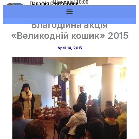
Щонеділі 10:00
Skip
Парафія Святої Анни
Адреса: м.Вишневе,
м.Вишневе УГКЦ
to
вул. Європейська, 53
content
Благодійна акція
«Великодній кошик» 2015
April 14, 2015