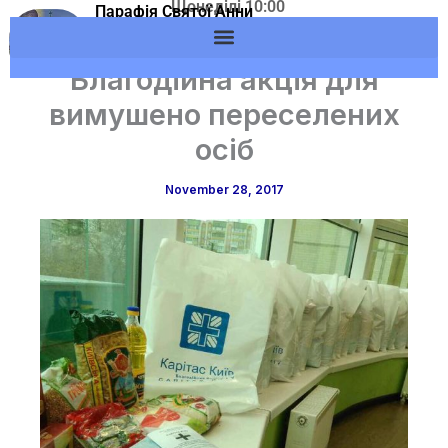
Щонеділі 10:00
Skip
Парафія Святої Анни
Адреса: м.Вишневе,
м.Вишневе УГКЦ
to
вул. Європейська, 53
content
Благодійна акція для
вимушено переселених
осіб
November 28, 2017