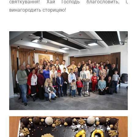
святкування! Хай Господь благословить, і,
винагородить сторицею!