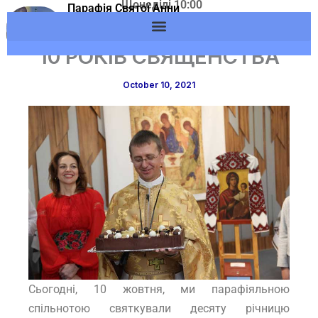
Щонеділі 10:00
Skip
Парафія Святої Анни
Адреса: м.Вишневе,
м.Вишневе УГКЦ
to
вул. Європейська, 53
content
10 РОКІВ СВЯЩЕНСТВА
October 10, 2021
Сьогодні, 10 жовтня, ми парафіяльною
спільнотою святкували десяту річницю